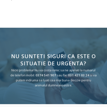
NU SUNTETI SIGURI CA ESTE O
SITUATIE DE URGENTA?
Nicio problema! Nu va costa nimic sa ne apelati la numarul
de telefon mobil:
0374 541 907
sau fix:
031 421 03 24
si va
putem indruma sa luati cea mai buna decizie pentru
animalul dumneavoastra.